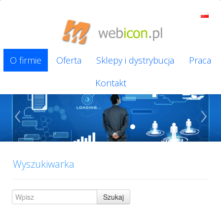
O firmie
Oferta
Sklepy i dystrybucja
Praca
Kontakt
‹
›
Wyszukiwarka