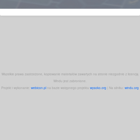
Wszelkie prawa zastrzeżone, kopiowanie materiałów zawartych na stronie niezgodnie z licencją
Windu jest zabronione.
Projekt i wykonanie:
webicon.pl
na bazie wstępnego projektu
wysoko.org
| Na silniku:
windu.org