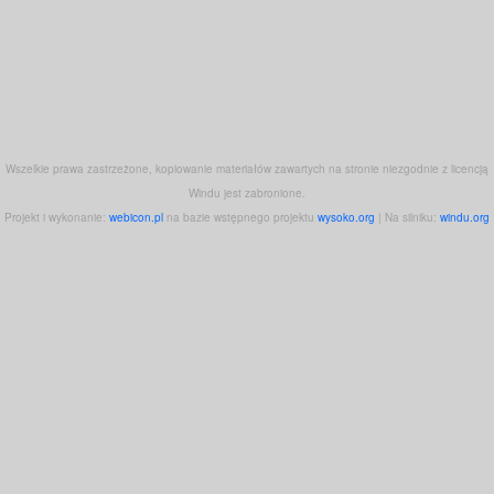
Wszelkie prawa zastrzeżone, kopiowanie materiałów zawartych na stronie niezgodnie z licencją
Windu jest zabronione.
Projekt i wykonanie:
webicon.pl
na bazie wstępnego projektu
wysoko.org
| Na silniku:
windu.org