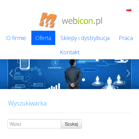
O firmie
Oferta
Sklepy i dystrybucja
Praca
Kontakt
‹
›
Wyszukiwarka