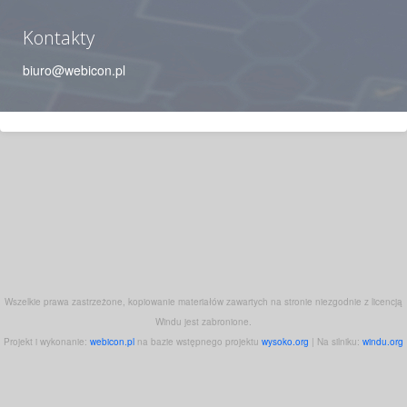
Kontakty
biuro@webicon.pl
Wszelkie prawa zastrzeżone, kopiowanie materiałów zawartych na stronie niezgodnie z licencją
Windu jest zabronione.
Projekt i wykonanie:
webicon.pl
na bazie wstępnego projektu
wysoko.org
| Na silniku:
windu.org