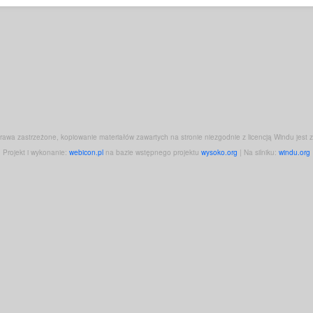
rawa zastrzeżone, kopiowanie materiałów zawartych na stronie niezgodnie z licencją Windu jest 
Projekt i wykonanie:
webicon.pl
na bazie wstępnego projektu
wysoko.org
| Na silniku:
windu.org