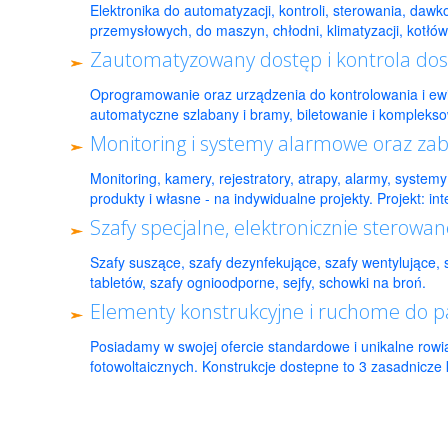
Elektronika do automatyzacji, kontroli, sterowania, daw
przemysłowych, do maszyn, chłodni, klimatyzacji, kotłów,
Zautomatyzowany dostęp i kontrola do
Oprogramowanie oraz urządzenia do kontrolowania i ewi
automatyczne szlabany i bramy, biletowanie i komplekso
Monitoring i systemy alarmowe oraz za
Monitoring, kamery, rejestratory, atrapy, alarmy, syste
produkty i własne - na indywidualne projekty. Projekt: int
Szafy specjalne, elektronicznie sterowane
Szafy suszące, szafy dezynfekujące, szafy wentylujące,
tabletów, szafy ognioodporne, sejfy, schowki na broń.
Elementy konstrukcyjne i ruchome do pa
Posiadamy w swojej ofercie standardowe i unikalne row
fotowoltaicznych. Konstrukcje dostepne to 3 zasadnicze ka