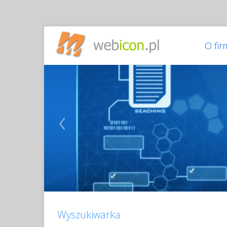
O fir
‹
Wyszukiwarka