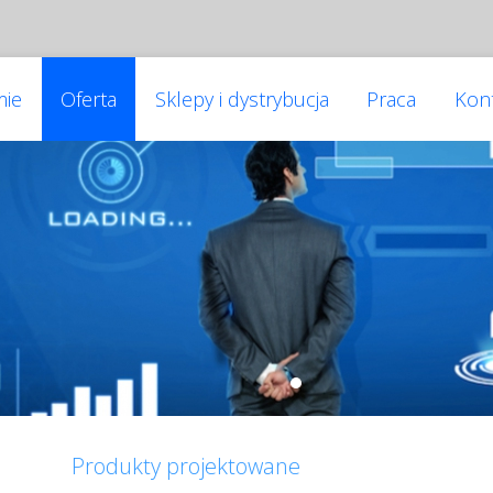
mie
Oferta
Sklepy i dystrybucja
Praca
Kon
Produkty projektowane