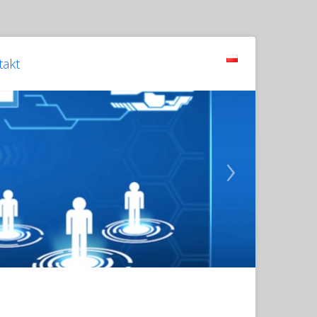
takt
›